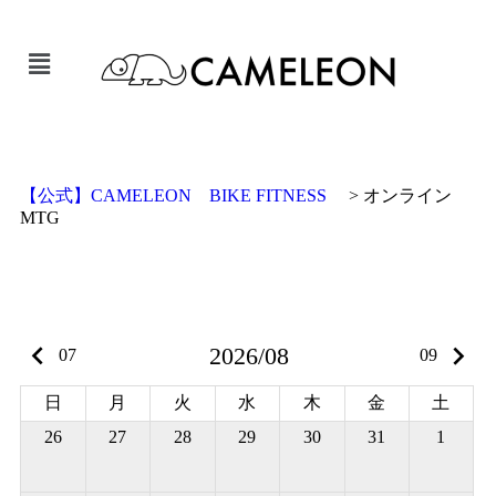
【公式】CAMELEON BIKE FITNESS
>
オンライン
MTG
keyboard_arrow_left
keyboard_arrow_right
2026/08
07
09
日
月
火
水
木
金
土
26
27
28
29
30
31
1